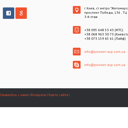
г.Киев, ст.метро "Житомирс
проспект Победы, 136 , ТЦ
3-й этаж
+38 095 648 53 43 (МТС)
+38 068 963 30 73 (Киевст
+38 073 159 65 61 (Лайф)
info@pioneer-asp.com.ua
info@pioneer-asp.com.ua
Свяжитесь с нами
Возвраты
Карта сайта