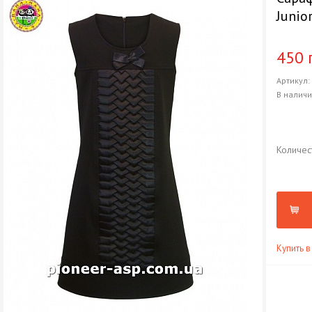
Junio
450 
Артикул
В налич
Количес
Купить в