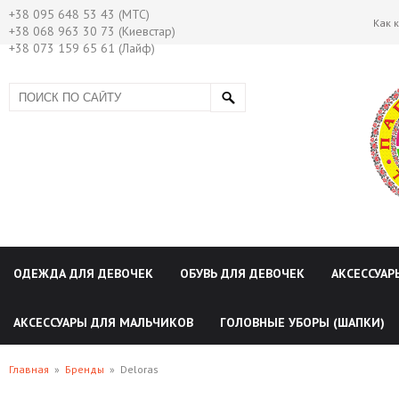
+38 095 648 53 43 (МТС)
Как 
+38 068 963 30 73 (Киевстар)
+38 073 159 65 61 (Лайф)
ОДЕЖДА ДЛЯ ДЕВОЧЕК
ОБУВЬ ДЛЯ ДЕВОЧЕК
АКСЕССУАР
АКСЕССУАРЫ ДЛЯ МАЛЬЧИКОВ
ГОЛОВНЫЕ УБОРЫ (ШАПКИ)
Главная
»
Бренды
»
Deloras