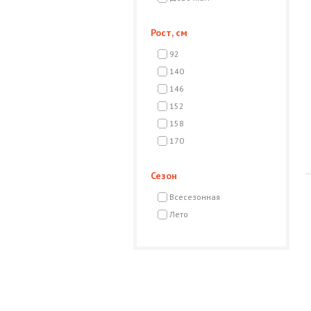
Рост, см
92
140
146
152
158
170
Сезон
Всесезонная
Лето