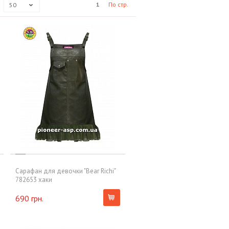
1
По стр.
50
Сарафан для девочки "Bear Richi"
782653 хаки
690 грн.