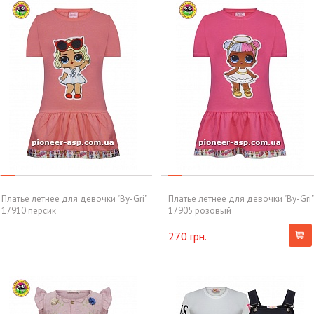
Платье летнее для девочки "By-Gri"
Платье летнее для девочки "By-Gri"
17910 персик
17905 розовый
270 грн.