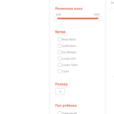
С
Розничная цена
105
930
Бренд
Bear Richi
Gofi Jeans
Joy Keeper
Lucky Life
Lucky Talin
Lusa
Marions
Размер
Neon Girls
Pampella
23
Puledro
Teto KIds
Пол ребенка
Wanex
Девочкам