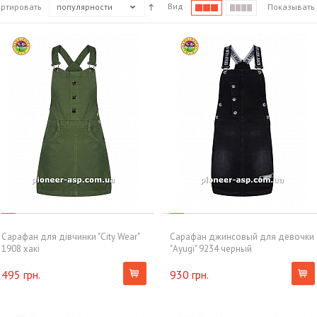
Вид
ортировать
популярности
Показывать
Сарафан для дівчинки "City Wear"
Сарафан джинсовый для девочки
1908 хакі
"Ayugi" 9234 черный
495 грн.
930 грн.